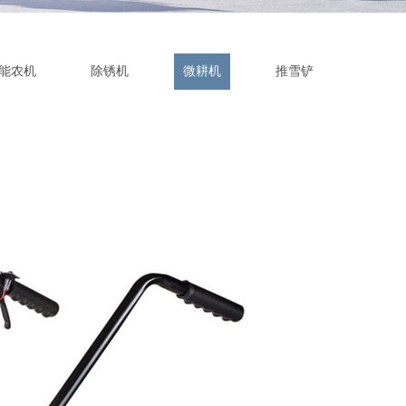
能农机
除锈机
微耕机
推雪铲